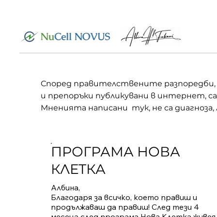
Според правителствените разпоредби,
и препоръки публикувани в интернет, с
Мненията написани тук, не са диагноза, 
ПРОГРАМА НОВА
КЛЕТКА
Албина,

Благодаря за всичко, което правиш и 
продължаваш да правиш! След тези 4 
месеца след програма Нова Клетка живея 