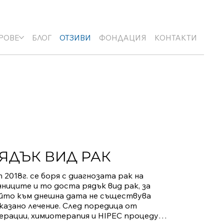
+359 89 3974 123
info@nucell-novus.com
РОВЕ
БЛОГ
ОТЗИВИ
ФОНДАЦИЯ
КОНТАКТИ
ЯДЪК ВИД РАК
 2018г. се боря с диагнозата рак на 
чниците и то доста рядък вид рак, за 
йто към днешна дата не съществува 
казано лечение. След поредица от 
ерации, химиотерапия и HIPEC процедура, 