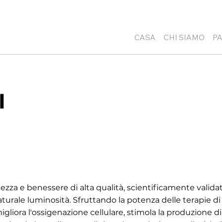
CASA
CHI SIAMO
P
I
ezza e benessere di alta qualità, scientificamente validato
naturale luminosità. Sfruttando la potenza delle terapie 
igliora l'ossigenazione cellulare, stimola la produzione d