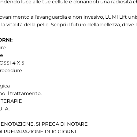
ondendo luce alle tue cellule e donandoti una radiosità c
iovanimento all'avanguardia e non invasivo, LUMI Lift uni
 la vitalità della pelle. Scopri il futuro della bellezza, dove
ORNI:
re
re
SSI 4 X 5
rocedure
gica
po il trattamento.
 TERAPIE
UTA.
ENOTAZIONE, SI PREGA DI NOTARE
 PREPARAZIONE DI 10 GIORNI