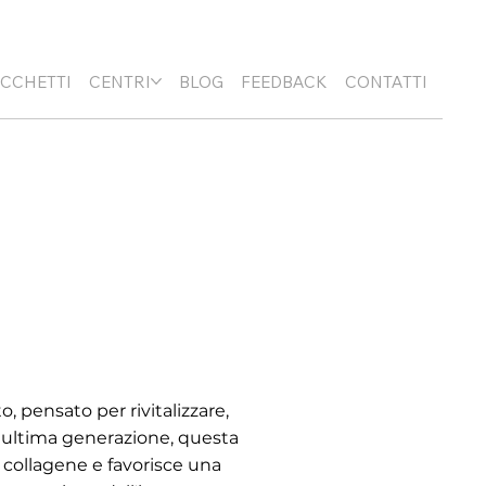
+359 89 3974 123
info@nucell-novus.com
ACCHETTI
CENTRI
BLOG
FEEDBACK
CONTATTI
, pensato per rivitalizzare,
di ultima generazione, questa
i collagene e favorisce una