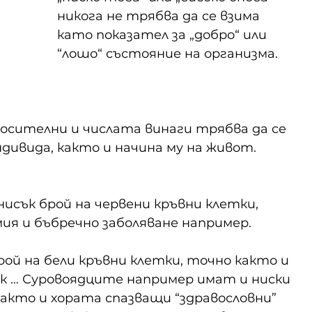
никога не трябва да се взима 
като показател за „добро“ или 
“лошо“ състояние на организма. 
сителни и числата винаги трябва да се 
дивида, както и начина му на живот.
исък брой на червени кръвни клетки, 
мия и бъбречно заболяване например.
ой на бели кръвни клетки, точно както и 
ак … Суровоядците например имат и ниски 
акто и хората спазващи “здравословни” 