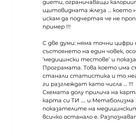
диети, ограничаващи калориит
щитовидната жлеза … което не
искам да подчертая че не про
пример !!!
С две думи: няма точни цифри 
състоянето на един човек, осо
‘медицински тестове’ и показа
Програмата. Това което има съ
станали статистика и то нег
ги разглеждат като числа … !!!
Схемата долу прилича на карта
карта си ТИ …. и Метаболизма
показателите на медицинските
всичко останало е. Разпознава