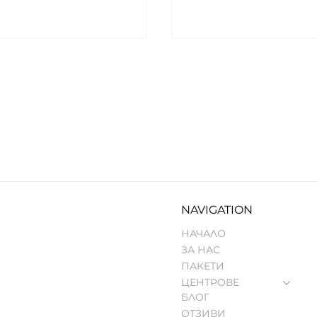
И КЪДЕ СЕ РОДИХА
ЗДРАВЕТО ЗАПОЧ
РОВЕТЕ NUCELL
ОТВЪД ДИАГНОЗ
S:
NAVIGATION
НАЧАЛО
ЗА НАС
ПАКЕТИ
ЦЕНТРОВЕ
БЛОГ
ОТЗИВИ