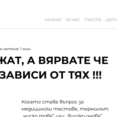
НАЧАЛО
ЗА НАС
ПАКЕТИ
ЦЕНТ
а четене: 1 мин.
АТ, А ВЯРВАТЕ ЧЕ
АВИСИ ОТ ТЯХ !!!
Когато става въпрос за 
медицински тестове, терминът 
„ниско това” или „високо онова” 