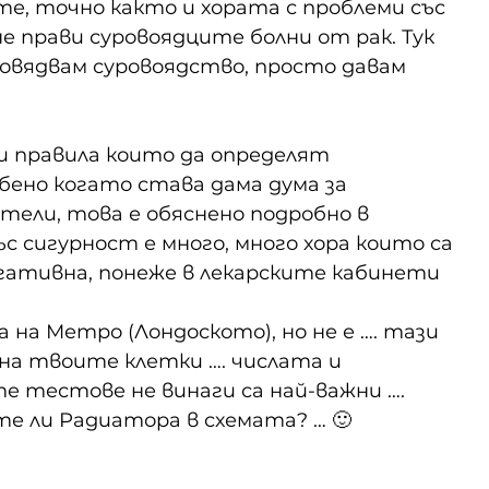
е, точно както и хората с проблеми със 
 прави суровоядците болни от рак. Тук 
повядвам суровоядство, просто давам 
и правила които да определят 
бено когато става дама дума за 
тели, това е обяснено подробно в 
с сигурност е много, много хора които са 
ативна, понеже в лекарските кабинети 
 на Метро (Лондоското), но не е …. тази 
 на твоите клетки …. числата и 
 тестове не винаги са най-важни …. 
те ли Радиатора в схемата? … 🙂