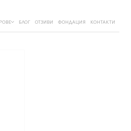
+359 89 3974 123
info@nucell-novus.com
РОВЕ
БЛОГ
ОТЗИВИ
ФОНДАЦИЯ
КОНТАКТИ